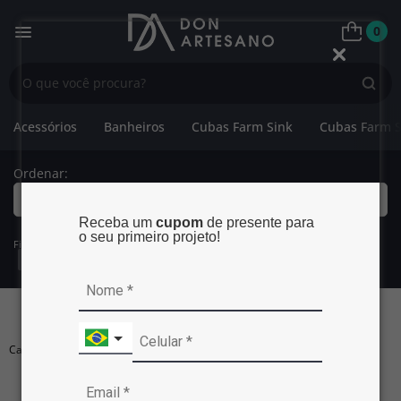
0
Acessórios
Banheiros
Cubas Farm Sink
Cubas Farm S
Ordenar:
Mais Relevantes
Receba um
cupom
de presente para
o seu primeiro projeto!
Filtros:
Categoria:
Bancadas de Banheiro
Exibir Filtros
BANCADAS DE BANHEIRO
Carregando...