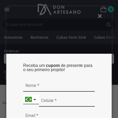
0
Acessórios
Banheiros
Cubas Farm Sink
Cubas Farm S
Ordenar:
Mais Relevantes
Receba um
cupom
de presente para
o seu primeiro projeto!
Filtros:
Categoria:
Cubas de Embutir
Exibir Filtros
CUBAS DE EMBUTIR
Carregando...