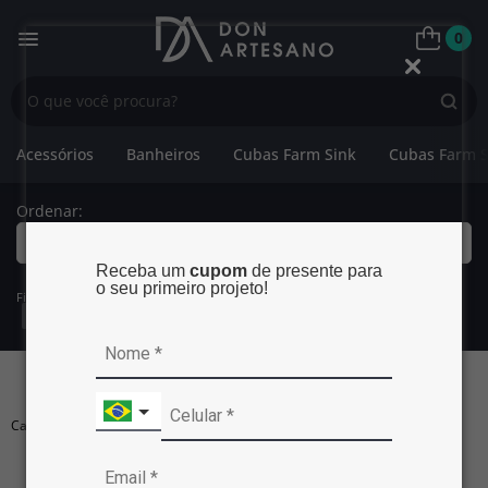
0
Acessórios
Banheiros
Cubas Farm Sink
Cubas Farm S
Ordenar:
Mais Relevantes
Receba um
cupom
de presente para
o seu primeiro projeto!
Filtros:
Categoria:
Cubas de Embutir
Exibir Filtros
CUBAS DE EMBUTIR
Carregando...